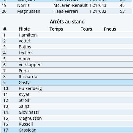
19
Norris
McLaren-Renault
1'21''643
46
20
Magnussen
Haas-Ferrari
1'21''682
53
Arrêts au stand
#
Pilote
Temps
Tours
Pneus
1
Hamilton
2
Vettel
3
Bottas
4
Leclerc
5
Albon
6
Verstappen
7
Perez
8
Ricciardo
9
Gasly
10
Hulkenberg
11
Kvyat
12
Stroll
13
Sainz
14
Giovinazzi
15
Magnussen
16
Russell
17
Grosjean