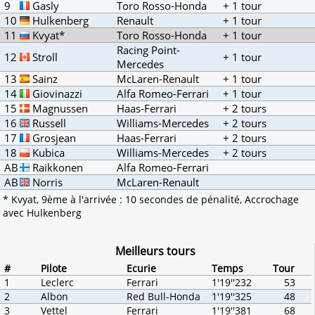
9
Gasly
Toro Rosso-Honda
+ 1 tour
10
Hulkenberg
Renault
+ 1 tour
11
Kvyat*
Toro Rosso-Honda
+ 1 tour
Racing Point-
12
Stroll
+ 1 tour
Mercedes
13
Sainz
McLaren-Renault
+ 1 tour
14
Giovinazzi
Alfa Romeo-Ferrari
+ 1 tour
15
Magnussen
Haas-Ferrari
+ 2 tours
16
Russell
Williams-Mercedes
+ 2 tours
17
Grosjean
Haas-Ferrari
+ 2 tours
18
Kubica
Williams-Mercedes
+ 2 tours
AB
Raikkonen
Alfa Romeo-Ferrari
AB
Norris
McLaren-Renault
* Kvyat, 9ème à l'arrivée : 10 secondes de pénalité, Accrochage
avec Hulkenberg
Meilleurs tours
#
Pilote
Ecurie
Temps
Tour
1
Leclerc
Ferrari
1'19''232
53
2
Albon
Red Bull-Honda
1'19''325
48
3
Vettel
Ferrari
1'19''381
68