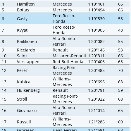
4
Hamilton
Mercedes
1'19''461
66
5
Bottas
Mercedes
1'19''494
66
Toro Rosso-
6
Gasly
1'19''530
53
Honda
Toro Rosso-
7
Kvyat
1'19''905
48
Honda
Alfa Romeo-
8
Raikkonen
1'20''082
55
Ferrari
9
Ricciardo
Renault
1'20''146
53
10
Sainz
McLaren-Renault
1'20''311
66
11
Verstappen
Red Bull-Honda
1'20''406
65
Racing Point-
12
Perez
1'20''485
70
Mercedes
Williams-
13
Kubica
1'20''696
63
Mercedes
14
Hulkenberg
Renault
1'20''791
59
Racing Point-
15
Stroll
1'20''922
68
Mercedes
Alfa Romeo-
16
Giovinazzi
1'21''014
65
Ferrari
Williams-
17
Russell
1'21''286
69
Mercedes
18
Grosjean
Haas-Ferrari
1'21''581
68