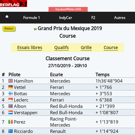
Equipes/Pilotes 2026
Formule 1
IndyCar
F2
Autres
Grand Prix du Mexique 2019
Retour
Course
Essais libres
Qualifs
Grille
Course
Classement Course
27/10/2019 - 20h10
#
Pilote
Ecurie
Temps
1
Hamilton
Mercedes
1h36'48''904
2
Vettel
Ferrari
+ 1''766
3
Bottas
Mercedes
+ 3''553
4
Leclerc
Ferrari
+ 6''368
5
Albon
Red Bull-Honda
+ 21''399
6
Verstappen
Red Bull-Honda
+ 1'08''807
Racing Point-
7
Perez
+ 1'13''819
Mercedes
8
Ricciardo
Renault
+ 1'14''924