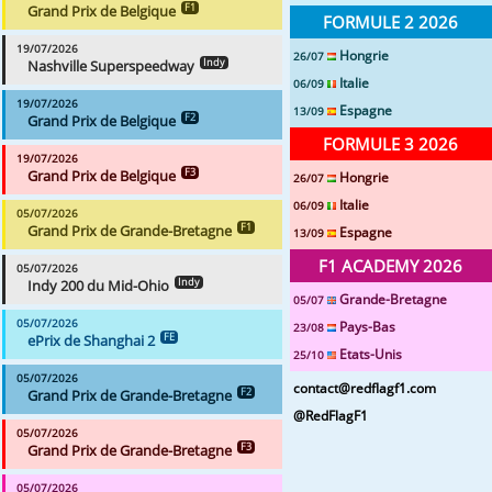
Grand Prix de Belgique
F1
FORMULE 2 2026
19/07/2026
Hongrie
26/07
Nashville Superspeedway
Indy
Italie
06/09
19/07/2026
Espagne
13/09
Grand Prix de Belgique
F2
FORMULE 3 2026
19/07/2026
Grand Prix de Belgique
F3
Hongrie
26/07
Italie
06/09
05/07/2026
Grand Prix de Grande-Bretagne
F1
Espagne
13/09
F1 ACADEMY 2026
05/07/2026
Indy 200 du Mid-Ohio
Indy
Grande-Bretagne
05/07
05/07/2026
Pays-Bas
23/08
ePrix de Shanghai 2
FE
Etats-Unis
25/10
05/07/2026
contact@redflagf1.com
Grand Prix de Grande-Bretagne
F2
@RedFlagF1
05/07/2026
Grand Prix de Grande-Bretagne
F3
05/07/2026