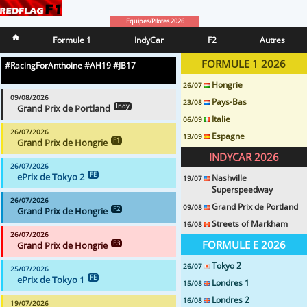
Equipes/Pilotes 2026
Formule 1
IndyCar
F2
Autres
FORMULE 1 2026
#RacingForAnthoine #AH19 #JB17
Hongrie
26/07
09/08/2026
Pays-Bas
23/08
Grand Prix de Portland
Indy
Italie
06/09
26/07/2026
Espagne
13/09
Grand Prix de Hongrie
F1
INDYCAR 2026
26/07/2026
ePrix de Tokyo 2
FE
Nashville
19/07
Superspeedway
26/07/2026
Grand Prix de Portland
09/08
Grand Prix de Hongrie
F2
Streets of Markham
16/08
26/07/2026
FORMULE E 2026
Grand Prix de Hongrie
F3
Tokyo 2
26/07
25/07/2026
ePrix de Tokyo 1
FE
Londres 1
15/08
Londres 2
16/08
19/07/2026