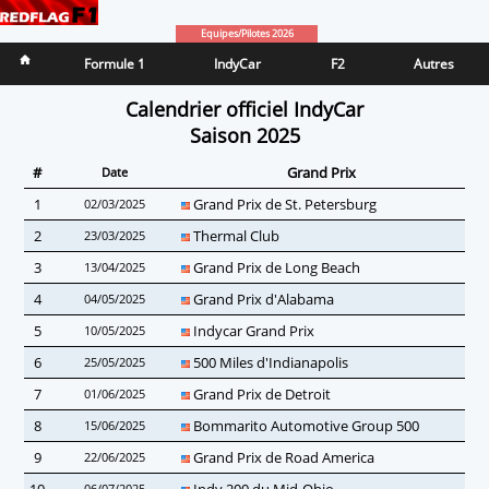
Equipes/Pilotes 2026
Formule 1
IndyCar
F2
Autres
Calendrier officiel IndyCar
Saison 2025
#
Grand Prix
Date
1
Grand Prix de St. Petersburg
02/03/2025
2
Thermal Club
23/03/2025
3
Grand Prix de Long Beach
13/04/2025
4
Grand Prix d'Alabama
04/05/2025
5
Indycar Grand Prix
10/05/2025
6
500 Miles d'Indianapolis
25/05/2025
7
Grand Prix de Detroit
01/06/2025
8
Bommarito Automotive Group 500
15/06/2025
9
Grand Prix de Road America
22/06/2025
10
Indy 200 du Mid-Ohio
06/07/2025