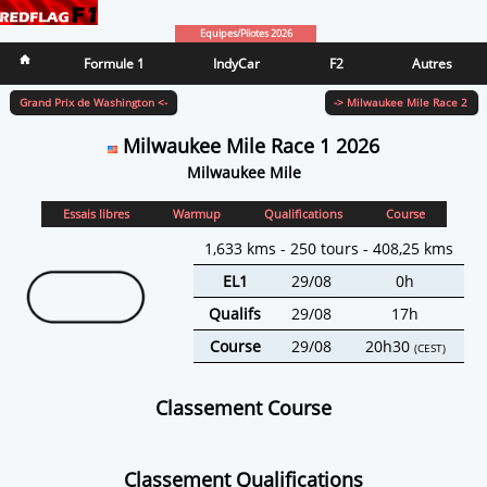
Equipes/Pilotes 2026
Formule 1
IndyCar
F2
Autres
Grand Prix de Washington <-
-> Milwaukee Mile Race 2
Milwaukee Mile Race 1 2026
Milwaukee Mile
Essais libres
Warmup
Qualifications
Course
1,633 kms - 250 tours - 408,25 kms
EL1
29/08
0h
Qualifs
29/08
17h
Course
29/08
20h30
(CEST)
Classement Course
Classement Qualifications