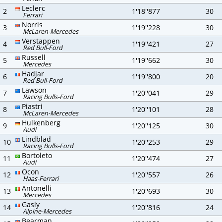
Leclerc
2
1'18''877
30
Ferrari
Norris
3
1'19''228
30
McLaren-Mercedes
Verstappen
4
1'19''421
27
Red Bull-Ford
Russell
5
1'19''662
30
Mercedes
Hadjar
6
1'19''800
20
Red Bull-Ford
Lawson
7
1'20''041
29
Racing Bulls-Ford
Piastri
8
1'20''101
28
McLaren-Mercedes
Hulkenberg
9
1'20''125
30
Audi
Lindblad
10
1'20''253
29
Racing Bulls-Ford
Bortoleto
11
1'20''474
27
Audi
Ocon
12
1'20''557
26
Haas-Ferrari
Antonelli
13
1'20''693
30
Mercedes
Gasly
14
1'20''816
24
Alpine-Mercedes
Bearman