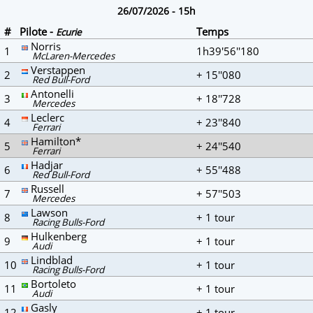
26/07/2026 - 15h
#
Pilote -
Temps
Ecurie
Norris
1
1h39'56''180
McLaren-Mercedes
Verstappen
2
+ 15''080
Red Bull-Ford
Antonelli
3
+ 18''728
Mercedes
Leclerc
4
+ 23''840
Ferrari
Hamilton*
5
+ 24''540
Ferrari
Hadjar
6
+ 55''488
Red Bull-Ford
Russell
7
+ 57''503
Mercedes
Lawson
8
+ 1 tour
Racing Bulls-Ford
Hulkenberg
9
+ 1 tour
Audi
Lindblad
10
+ 1 tour
Racing Bulls-Ford
Bortoleto
11
+ 1 tour
Audi
Gasly
12
+ 1 tour