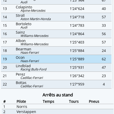
12
1'23''964
67
Audi
Colapinto
13
1'24''624
40
Alpine-Mercedes
Stroll
14
1'24''718
57
Aston Martin-Honda
Bortoleto
15
1'24''783
33
Audi
Sainz
16
1'24''864
56
Williams-Mercedes
Albon
17
1'25''403
57
Williams-Mercedes
Bearman
18
1'25''884
24
Haas-Ferrari
Ocon
19
1'25''889
62
Haas-Ferrari
Lindblad
20
1'25''931
47
Racing Bulls-Ford
Perez
21
1'26''342
23
Cadillac-Ferrari
Bottas
22
1'27''959
4
Cadillac-Ferrari
Arrêts au stand
#
Pilote
Temps
Tours
Pneus
1
Norris
2
Verstappen