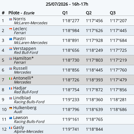
25/07/2026 - 16h-17h
#
Pilote -
Q1
Q2
Q3
Ecurie
Norris
1
1'18''277
1'17''456
1'17''207
McLaren-Mercedes
Leclerc
2
1'18''984
1'17''626
1'17''445
Ferrari
Piastri
3
1'18''891
1'17''928
1'17''684
McLaren-Mercedes
Verstappen
4
1'18''656
1'18''249
1'17''725
Red Bull-Ford
Hamilton*
5
1'18''730
1'17''803
1'17''219
Ferrari
Russell
6
1'18''856
1'18''445
1'17''760
Mercedes
Antonelli*
7
1'18''726
1'18''393
1'17''479
Mercedes
Hadjar
8
1'18''754
1'17''872
1'17''856
Red Bull-Ford
Lindblad
9
1'19''233
1'18''360
1'18''281
Racing Bulls-Ford
Hulkenberg
10
1'18''796
1'18''639
1'18''686
Audi
Lawson
11
1'19''161
1'18''765
Racing Bulls-Ford
Gasly
12
1'19''741
1'18''844
Alpine-Mercedes