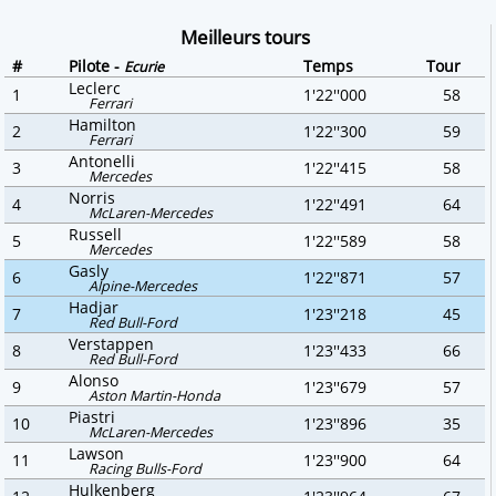
Meilleurs tours
#
Pilote -
Temps
Tour
Ecurie
Leclerc
1
1'22''000
58
Ferrari
Hamilton
2
1'22''300
59
Ferrari
Antonelli
3
1'22''415
58
Mercedes
Norris
4
1'22''491
64
McLaren-Mercedes
Russell
5
1'22''589
58
Mercedes
Gasly
6
1'22''871
57
Alpine-Mercedes
Hadjar
7
1'23''218
45
Red Bull-Ford
Verstappen
8
1'23''433
66
Red Bull-Ford
Alonso
9
1'23''679
57
Aston Martin-Honda
Piastri
10
1'23''896
35
McLaren-Mercedes
Lawson
11
1'23''900
64
Racing Bulls-Ford
Hulkenberg