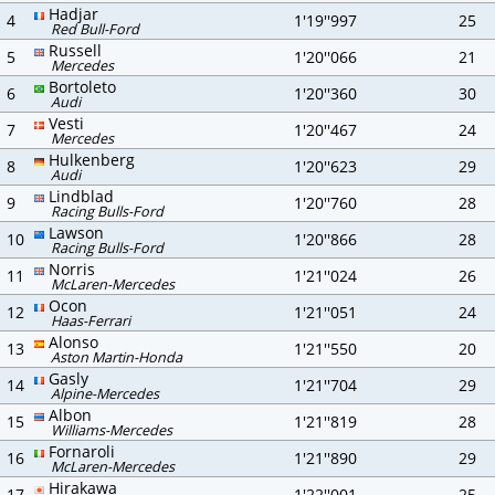
Hadjar
4
1'19''997
25
Red Bull-Ford
Russell
5
1'20''066
21
Mercedes
Bortoleto
6
1'20''360
30
Audi
Vesti
7
1'20''467
24
Mercedes
Hulkenberg
8
1'20''623
29
Audi
Lindblad
9
1'20''760
28
Racing Bulls-Ford
Lawson
10
1'20''866
28
Racing Bulls-Ford
Norris
11
1'21''024
26
McLaren-Mercedes
Ocon
12
1'21''051
24
Haas-Ferrari
Alonso
13
1'21''550
20
Aston Martin-Honda
Gasly
14
1'21''704
29
Alpine-Mercedes
Albon
15
1'21''819
28
Williams-Mercedes
Fornaroli
16
1'21''890
29
McLaren-Mercedes
Hirakawa
17
1'22''001
25