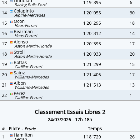
Lindblad
13
1'19''895
6
Racing Bulls-Ford
Colapinto
14
1'20''055
30
Alpine-Mercedes
Ocon
15
1'20''295
18
Haas-Ferrari
Bearman
16
1'20''312
14
Haas-Ferrari
Alonso
17
1'20''393
17
Aston Martin-Honda
Stroll
18
1'20''933
20
Aston Martin-Honda
Bottas
19
1'21''299
15
Cadillac-Ferrari
Sainz
20
1'21''406
17
Williams-Mercedes
Albon
21
1'21''513
13
Williams-Mercedes
Perez
22
1
Cadillac-Ferrari
Classement Essais Libres 2
24/07/2026 - 17h-18h
#
Pilote -
Temps
Ecurie
Hamilton
1
1'18''729
26
Ferrari