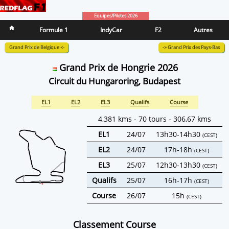
Equipes/Pilotes 2026
Formule 1
IndyCar
F2
Autres
Grand Prix de Belgique <-
-> Grand Prix des Pays-Bas
Grand Prix de Hongrie 2026
Circuit du Hungaroring, Budapest
EL1
EL2
EL3
Qualifs
Course
4,381 kms - 70 tours - 306,67 kms
EL1
24/07
13h30-14h30
(CEST)
EL2
24/07
17h-18h
(CEST)
EL3
25/07
12h30-13h30
(CEST)
Qualifs
25/07
16h-17h
(CEST)
Course
26/07
15h
(CEST)
Classement Course