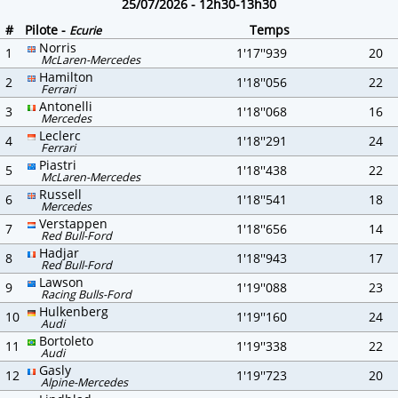
25/07/2026 - 12h30-13h30
#
Pilote -
Temps
Ecurie
Norris
1
1'17''939
20
McLaren-Mercedes
Hamilton
2
1'18''056
22
Ferrari
Antonelli
3
1'18''068
16
Mercedes
Leclerc
4
1'18''291
24
Ferrari
Piastri
5
1'18''438
22
McLaren-Mercedes
Russell
6
1'18''541
18
Mercedes
Verstappen
7
1'18''656
14
Red Bull-Ford
Hadjar
8
1'18''943
17
Red Bull-Ford
Lawson
9
1'19''088
23
Racing Bulls-Ford
Hulkenberg
10
1'19''160
24
Audi
Bortoleto
11
1'19''338
22
Audi
Gasly
12
1'19''723
20
Alpine-Mercedes