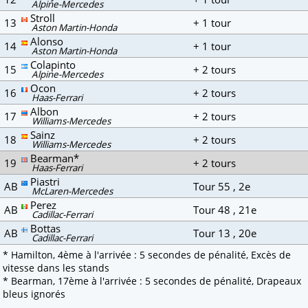
Alpine-Mercedes
Stroll
13
+ 1 tour
Aston Martin-Honda
Alonso
14
+ 1 tour
Aston Martin-Honda
Colapinto
15
+ 2 tours
Alpine-Mercedes
Ocon
16
+ 2 tours
Haas-Ferrari
Albon
17
+ 2 tours
Williams-Mercedes
Sainz
18
+ 2 tours
Williams-Mercedes
Bearman*
19
+ 2 tours
Haas-Ferrari
Piastri
AB
Tour 55 , 2e
McLaren-Mercedes
Perez
AB
Tour 48 , 21e
Cadillac-Ferrari
Bottas
AB
Tour 13 , 20e
Cadillac-Ferrari
* Hamilton, 4ème à l'arrivée : 5 secondes de pénalité, Excès de
vitesse dans les stands
* Bearman, 17ème à l'arrivée : 5 secondes de pénalité, Drapeaux
bleus ignorés