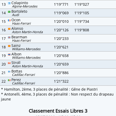
Colapinto
13
1'19''771
1'19''027
Alpine-Mercedes
Bortoleto
14
1'19''069
1'19''105
Audi
Ocon
15
1'20''010
1'19''734
Haas-Ferrari
Alonso
16
1'20''126
1'19''808
Aston Martin-Honda
Bearman
17
1'20''233
Haas-Ferrari
Sainz
18
1'20''621
Williams-Mercedes
Albon
19
1'20''658
Williams-Mercedes
Stroll
20
1'20''659
Aston Martin-Honda
Bottas
21
1'20''886
Cadillac-Ferrari
Perez
22
1'21''322
Cadillac-Ferrari
* Hamilton, 2ème, 3 places de pénalité : Gêne de Piastri
* Antonelli, 4ème, 3 places de pénalité : Non respect du drapeau
jaune
Classement Essais Libres 3