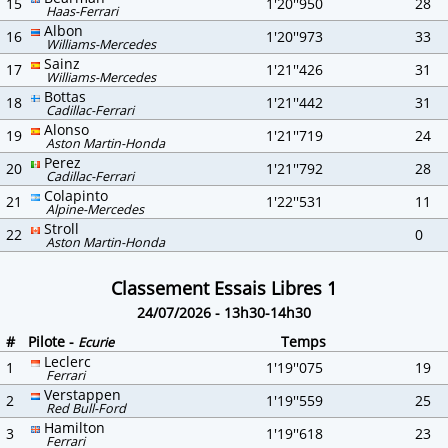
15
1'20''950
28
Haas-Ferrari
Albon
16
1'20''973
33
Williams-Mercedes
Sainz
17
1'21''426
31
Williams-Mercedes
Bottas
18
1'21''442
31
Cadillac-Ferrari
Alonso
19
1'21''719
24
Aston Martin-Honda
Perez
20
1'21''792
28
Cadillac-Ferrari
Colapinto
21
1'22''531
11
Alpine-Mercedes
Stroll
22
0
Aston Martin-Honda
Classement Essais Libres 1
24/07/2026 - 13h30-14h30
#
Pilote -
Temps
Ecurie
Leclerc
1
1'19''075
19
Ferrari
Verstappen
2
1'19''559
25
Red Bull-Ford
Hamilton
3
1'19''618
23
Ferrari